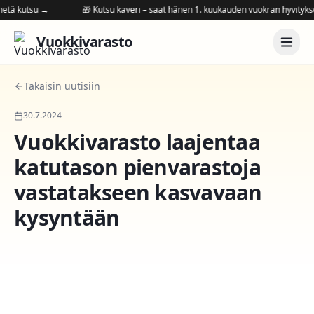
ä kutsu →
🎁 Kutsu kaveri – saat hänen 1. kuukauden vuokran hyvityksenä it
Vuokkivarasto
Takaisin uutisiin
30.7.2024
Vuokkivarasto laajentaa
katutason pienvarastoja
vastatakseen kasvavaan
kysyntään